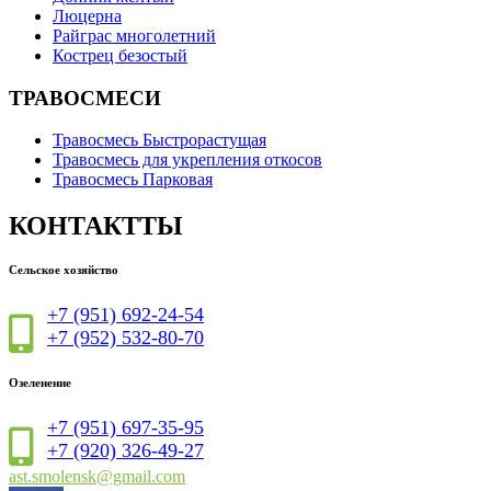
Люцерна
Райграс многолетний
Кострец безостый
ТРАВОСМЕСИ
Травосмесь Быстрорастущая
Травосмесь для укрепления откосов
Травосмесь Парковая
КОНТАКТТЫ
Сельское хозяйство
+7 (951) 692-24-54
+7 (952) 532-80-70
Озеленение
+7 (951) 697-35-95
+7 (920) 326-49-27
ast.smolensk@gmail.com