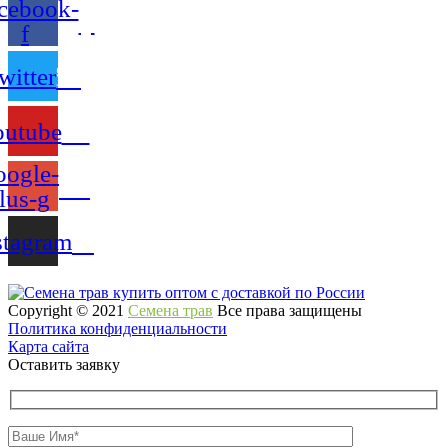
cebook-
f
witter
outube
ogle-
lus-g
stagram
Copyright © 2021
Семена трав
Все права защищены
Политика конфиденциальности
Карта сайта
Оставить заявку