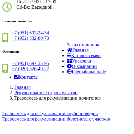
Пн-Пт: 9:00 – 17:00
Сб-Вс: Выходной
Сельское хозяйство
+7 (951) 692-24-54
+7 (952) 532-80-70
Заказать звонок
Главная
Озеленение
Каталог семян
Упаковка
+7 (951) 697-35-95
О компании
+7 (920) 326-49-27
International trade
Контакты
Главная
Рекультивация / строительство
Травосмесь для рекультивации полигонов
Травосмесь для рекультивации трубопроводов
Травосмесь для рекультивации болотистых участков