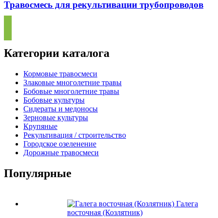
Травосмесь для рекультивации трубопроводов
Категории каталога
Кормовые травосмеси
Злаковые многолетние травы
Бобовые многолетние травы
Бобовые культуры
Сидераты и медоносы
Зерновые культуры
Крупяные
Рекультивация / строительство
Городское озеленение
Дорожные травосмеси
Популярные
Галега
восточная (Козлятник)