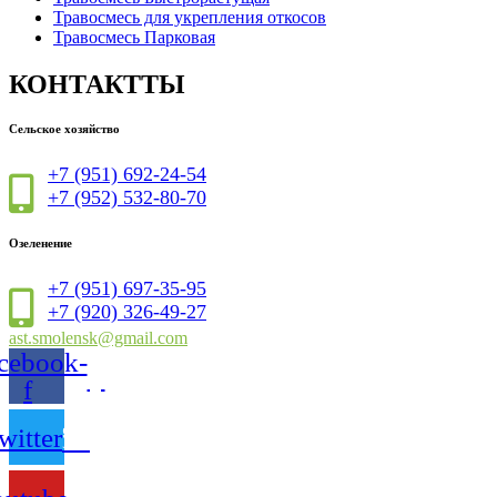
Травосмесь для укрепления откосов
Травосмесь Парковая
КОНТАКТТЫ
Сельское хозяйство
+7 (951) 692-24-54
+7 (952) 532-80-70
Озеленение
+7 (951) 697-35-95
+7 (920) 326-49-27
ast.smolensk@gmail.com
cebook-
f
witter