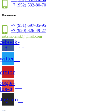
+7 (952) 532-80-70
Озеленение
+7 (951) 697-35-95
+7 (920) 326-49-27
ast.smolensk@gmail.com
cebook-
f
witter
outube
ogle-
lus-g
stagram