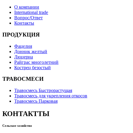
О компании
International trade
Вопрос/Ответ
Контакты
ПРОДУКЦИЯ
Фацелия
Донник желтый
Люцерна
Райграс многолетний
Кострец безостый
ТРАВОСМЕСИ
Травосмесь Быстрорастущая
Травосмесь для укрепления откосов
Травосмесь Парковая
КОНТАКТТЫ
Сельское хозяйство