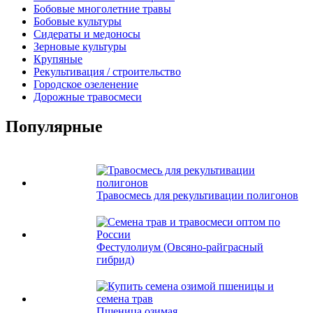
Бобовые многолетние травы
Бобовые культуры
Сидераты и медоносы
Зерновые культуры
Крупяные
Рекультивация / строительство
Городское озеленение
Дорожные травосмеси
Популярные
Травосмесь для рекультивации полигонов
Фестулолиум (Овсяно-райграсный
гибрид)
Пшеница озимая