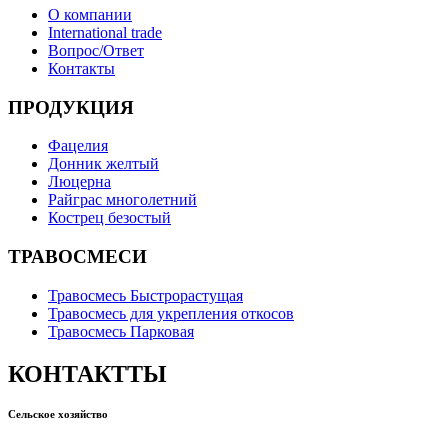
О компании
International trade
Вопрос/Ответ
Контакты
ПРОДУКЦИЯ
Фацелия
Донник желтый
Люцерна
Райграс многолетний
Кострец безостый
ТРАВОСМЕСИ
Травосмесь Быстрорастущая
Травосмесь для укрепления откосов
Травосмесь Парковая
КОНТАКТТЫ
Сельское хозяйство