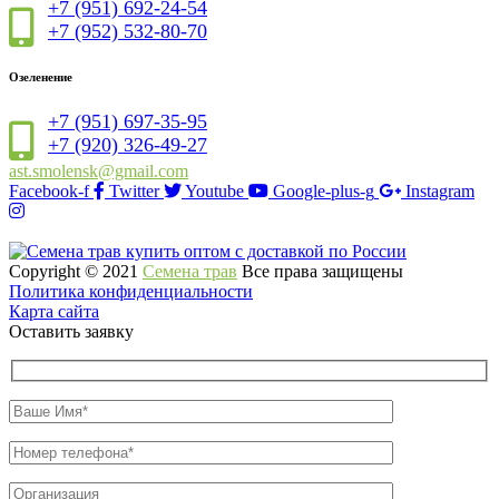
+7 (951) 692-24-54
+7 (952) 532-80-70
Озеленение
+7 (951) 697-35-95
+7 (920) 326-49-27
ast.smolensk@gmail.com
Facebook-f
Twitter
Youtube
Google-plus-g
Instagram
Copyright © 2021
Семена трав
Все права защищены
Политика конфиденциальности
Карта сайта
Оставить заявку