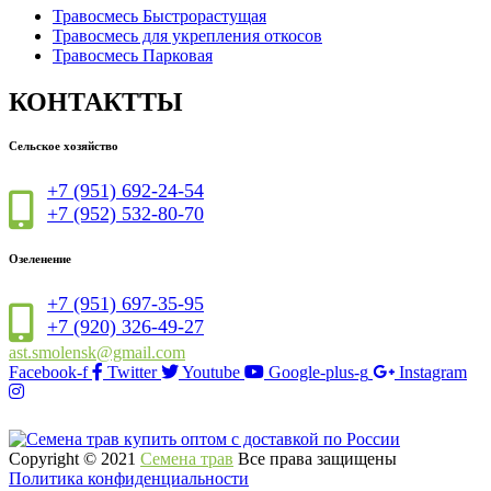
Травосмесь Быстрорастущая
Травосмесь для укрепления откосов
Травосмесь Парковая
КОНТАКТТЫ
Сельское хозяйство
+7 (951) 692-24-54
+7 (952) 532-80-70
Озеленение
+7 (951) 697-35-95
+7 (920) 326-49-27
ast.smolensk@gmail.com
Facebook-f
Twitter
Youtube
Google-plus-g
Instagram
Copyright © 2021
Семена трав
Все права защищены
Политика конфиденциальности