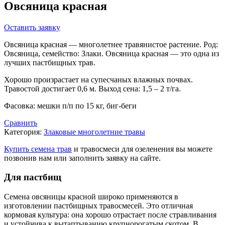
Овсяница красная
Оставить заявку
Овсяница красная — многолетнее травянистое растение. Род:
Овсяница, семейство: Злаки. Овсяница красная — это одна из
лучших пастбищных трав.
Хорошо произрастает на супесчаных влажных почвах.
Травостой достигает 0,6 м. Выход сена: 1,5 – 2 т/га.
Фасовка: мешки п/п по 15 кг, биг-беги
Сравнить
Категория:
Злаковые многолетние травы
Купить семена трав
и травосмеси для озеленения вы можете
позвонив нам или заполнить заявку на сайте.
Для пастбищ
Семена овсяницы красной широко применяются в
изготовлении пастбищных травосмесей. Это отличная
кормовая культура: она хорошо отрастает после стравливания
и устойчива к вытаптыванию крупнорогатым скотом. В