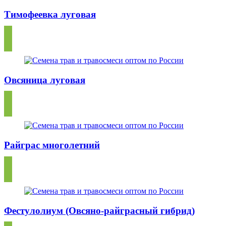
Тимофеевка луговая
Овсяница луговая
Райграс многолетний
Фестулолиум (Овсяно-райграсный гибрид)