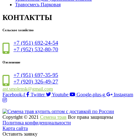
Травосмесь Парковая
КОНТАКТТЫ
Сельское хозяйство
+7 (951) 692-24-54
+7 (952) 532-80-70
Озеленение
+7 (951) 697-35-95
+7 (920) 326-49-27
ast.smolensk@gmail.com
Facebook-f
Twitter
Youtube
Google-plus-g
Instagram
Copyright © 2021
Семена трав
Все права защищены
Политика конфиденциальности
Карта сайта
Оставить заявку