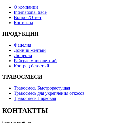
О компании
International trade
Вопрос/Ответ
Контакты
ПРОДУКЦИЯ
Фацелия
Донник желтый
Люцерна
Райграс многолетний
Кострец безостый
ТРАВОСМЕСИ
Травосмесь Быстрорастущая
Травосмесь для укрепления откосов
Травосмесь Парковая
КОНТАКТТЫ
Сельское хозяйство